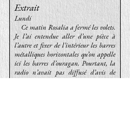
Lundi
Ce matin Rosalia a fermé les volets.
Je l’ai entendue aller d’une pièce à
l’autre et fixer de l’intérieur les barres
métalliques horizontales qu’on appelle
ici les barres d’ouragan. Pourtant, la
radio n’avait pas diffusé d’avis de
tempête, le ciel était limpide et la mer
presque calme, à peine agacée par ce
vent du sud-ouest qui est le vent des
jours tranquilles ici à La Gaviñera.
Lire la suite