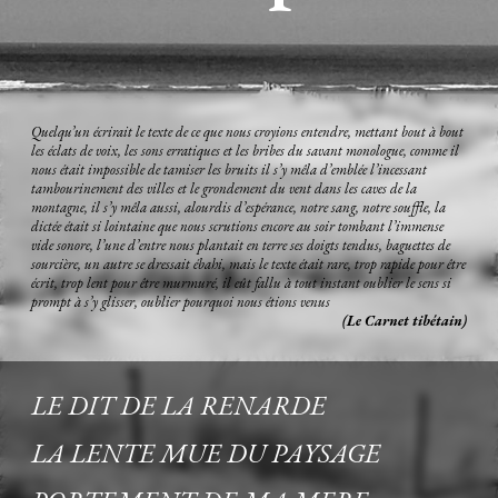
Quelqu’un écrirait le texte de ce que nous croyions entendre, mettant bout à bout
les éclats de voix, les sons erratiques et les bribes du savant monologue, comme il
nous était impossible de tamiser les bruits il s’y mêla d’emblée l’incessant
tambourinement des villes et le grondement du vent dans les caves de la
montagne, il s’y mêla aussi, alourdis d’espérance, notre sang, notre souffle, la
dictée était si lointaine que nous scrutions encore au soir tombant l’immense
vide sonore, l’une d’entre nous plantait en terre ses doigts tendus, baguettes de
sourcière, un autre se dressait ébahi, mais le texte était rare, trop rapide pour être
écrit, trop lent pour être murmuré, il eût fallu à tout instant oublier le sens si
prompt à s’y glisser, oublier pourquoi nous étions venus
(Le Carnet tibétain)
LE DIT DE LA RENARDE
LA LENTE MUE DU PAYSAGE