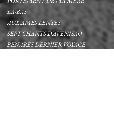
PORTEMENT DE MA MERE
LA-BAS
AUX ÂMES LENTES
SEPT CHANTS D’AVENISAO
BENARES DERNIER VOYAGE
FRAGMENTS DU BAS MONOLOGUE
© 2024 FRANÇOIS EMMANUEL